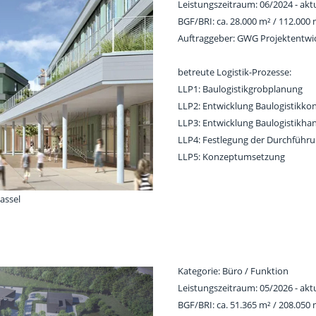
Leistungszeitraum: 06/2024 - aktu
BGF/BRI: ca. 28.000 m² / 112.000
Auftraggeber: GWG Projektentw
betreute Logistik-Prozesse:
LLP1: Baulogistikgrobplanung
LLP2: Entwicklung Baulogistikko
LLP3: Entwicklung Baulogistikh
LLP4: Festlegung der Durchführ
LLP5: Konzeptumsetzung
assel
Kategorie: Büro / Funktion
Leistungszeitraum: 05/2026 - aktu
BGF/BRI: ca. 51.365 m² / 208.050