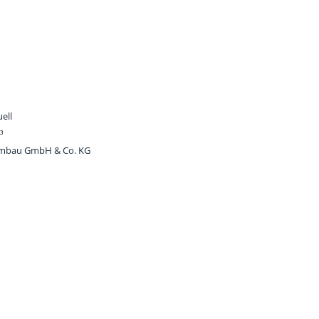
ell
³
embau GmbH & Co. KG