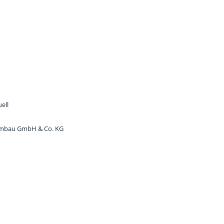
ell
embau GmbH & Co. KG