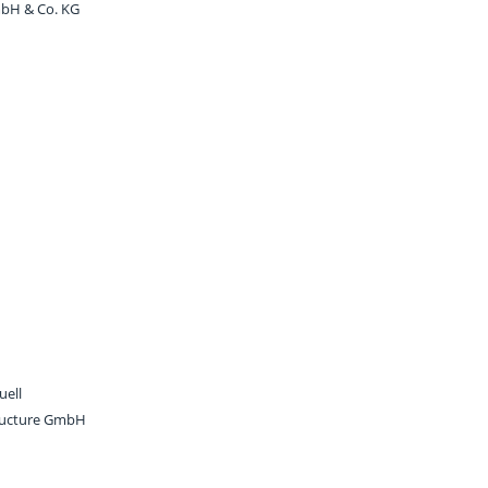
mbH & Co. KG
uell
tructure GmbH