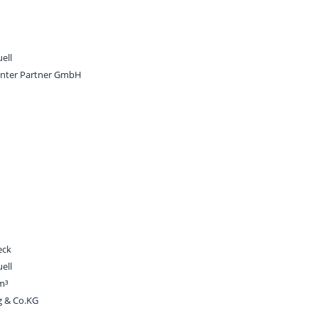
ell
enter Partner GmbH
eck
ell
 m³
g & Co.KG