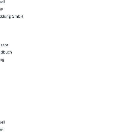
ell
 m³
icklung GmbH
nzept
andbuch
ung
ell
 m³